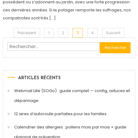
possèdent ou s’adonnent au jardin, avec une forte progression
ces dernières années. Si le potager remporte les suffrages, nos
compatriotes sont très […]
3
Pagination
Précédent
1
2
4
Suivant
Rechercher :
des
publications
ARTICLES RÉCENTS
Webmail Lille (SOGo) : guide complet — config, astuces et
dépannage
12 aires d’autoroute parfaites pour les familles
Calendrier des allergies : pollens mois par mois + guide
régional de prévention