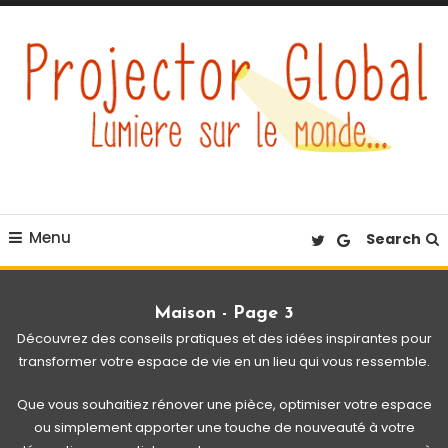
Skip
To
Content
Éclairez votre quotidien
Projector Global
Menu
Search
Maison - Page 3
Découvrez des conseils pratiques et des idées inspirantes pour
transformer votre espace de vie en un lieu qui vous ressemble.
Que vous souhaitiez rénover une pièce, optimiser votre espace
ou simplement apporter une touche de nouveauté à votre