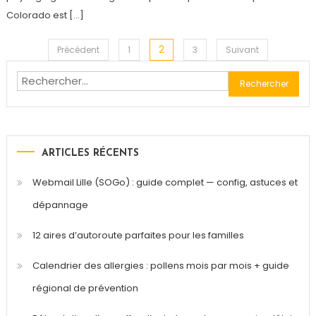
Colorado est […]
2
Pagination
Précédent
1
3
Suivant
Rechercher :
des
publications
ARTICLES RÉCENTS
Webmail Lille (SOGo) : guide complet — config, astuces et
dépannage
12 aires d’autoroute parfaites pour les familles
Calendrier des allergies : pollens mois par mois + guide
régional de prévention