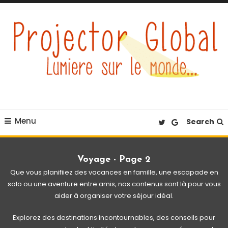
Skip
To
Content
Éclairez votre quotidien
Projector Global
Menu
Search
Voyage - Page 2
Que vous planifiiez des vacances en famille, une escapade en
solo ou une aventure entre amis, nos contenus sont là pour vous
aider à organiser votre séjour idéal.
Explorez des destinations incontournables, des conseils pour