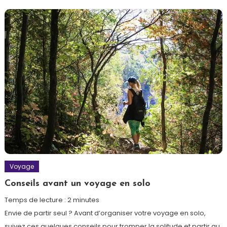
Voyage
Conseils avant un voyage en solo
Temps de lecture :
2
minutes
Envie de partir seul ? Avant d’organiser votre voyage en solo,
suivez ces quelques conseils pour tromper la solitude et partir au