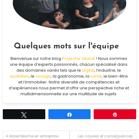
Quelques mots sur l'équipe
Bienvenue sur notre blog
Projector Global
! Nous sommes
une équipe d’experts passionnés, chacun spécialisé dans
des domaines variés tels que le
digital
, l’industrie, le
quotidien
, le
voyage
, la gastronomie, la
santé
, le bien-être
et l’immobilier. Notre diversité de compétences et
d’expériences nous permet d’offrir une perspective riche et
multidimensionnelle sur une multitude de sujets.
Tweetez
Partagez
Épingle
Navigation
Absentéisme en entreprise :
Les causes et conséquences