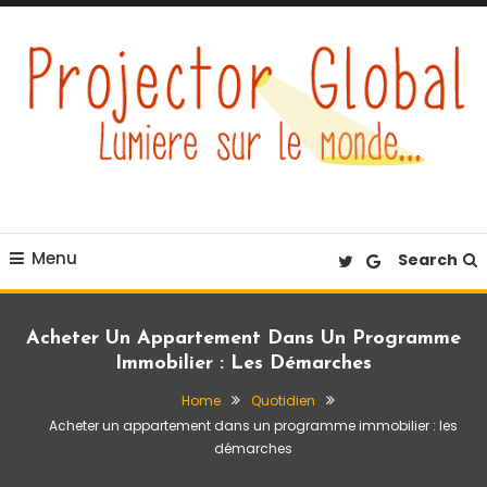
Skip
To
Content
Éclairez votre quotidien
Projector Global
Menu
Search
Acheter Un Appartement Dans Un Programme
Immobilier : Les Démarches
Home
Quotidien
Acheter un appartement dans un programme immobilier : les
démarches