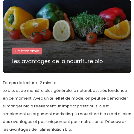
Gastronomie
Les avantages de la nourriture bio
Temps de lecture :
2
minutes
Le bio, et de manière plus générale le naturel, est très tendance
en ce moment. Avec un tel effet de mode, on peut se demander
si manger bio a réellement un impact positif ou si c’est
simplement un argument marketing. La nourriture bio a bel et bien
des avantages et pas uniquement pour notre santé. Découvrez
les avantages de l’alimentation bio.