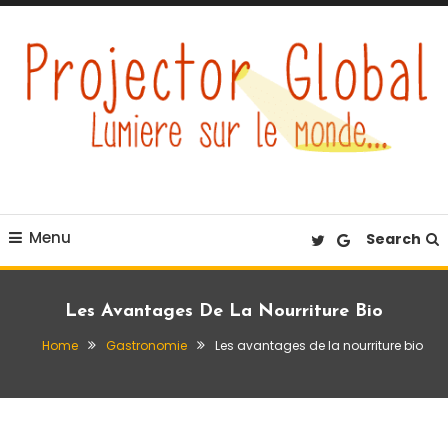
Skip
To
Content
Éclairez votre quotidien
Projector Global
Menu
Search
Les Avantages De La Nourriture Bio
Home
Gastronomie
Les avantages de la nourriture bio