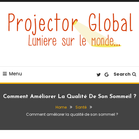
Skip
To
Content
Éclairez votre quotidien
Projector Global
Menu
Search
Comment Améliorer La Qualité De Son Sommeil ?
Home
Santé
Comment améliorer la qualité de son sommeil ?