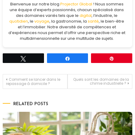
Bienvenue sur notre blog
Projector Global
! Nous sommes
une équipe d’experts passionnés, chacun spécialisé dans
des domaines variés tels que le
digital
, l’industrie, le
quotidien
, le
voyage
, la gastronomie, la
santé
, le bien-être
et l’immobilier. Notre diversité de compétences et
d’expériences nous permet d’offrir une perspective riche et
multidimensionnelle sur une multitude de sujets.
Tweetez
Partagez
Épingle
Navigation
Comment se lancer dans le
Quels sont les domaines de la
chimie industrielle ?
repassage à domicile ?
de
RELATED POSTS
l’article