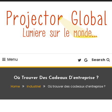
Skip
To
Content
Éclairez votre quotidien
Projector Global
Menu
Search
Où Trouver Des Cadeaux D’entreprise ?
Home
Industriel
Où trouver des cadeaux d’entreprise ?