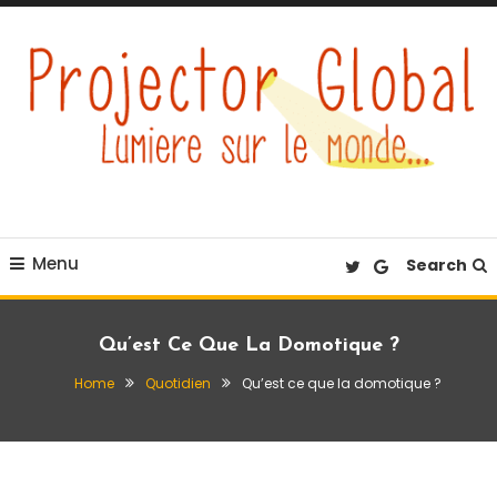
Skip
To
Content
Éclairez votre quotidien
Projector Global
Menu
Search
Qu’est Ce Que La Domotique ?
Home
Quotidien
Qu’est ce que la domotique ?