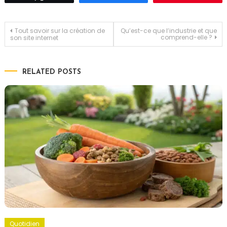
Navigation
Tout savoir sur la création de
Qu’est-ce que l’industrie et que
comprend-elle ?
son site internet
de
RELATED POSTS
l’article
Quotidien